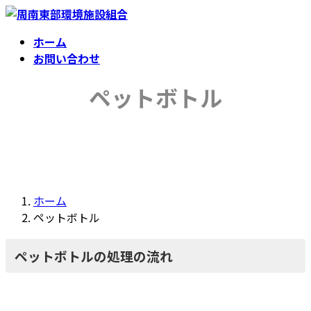
コ
ナ
ン
ビ
ホーム
テ
ゲ
お問い合わせ
ン
ー
ツ
シ
ペットボトル
へ
ョ
ス
ン
キ
に
ッ
移
プ
動
ホーム
ペットボトル
ペットボトルの処理の流れ